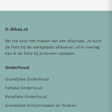
D-Bikes.nl
Bel me voor het maken van een afspraak. Je kunt
de fiets bij de werkplaats afleveren, of in overleg
kan ik de fiets bij je komen ophalen.
Onderhoud
Gravelbike Onderhoud
Fatbike Onderhoud
Racefiets Onderhoud
Gravelbike Schoonmaken en Smeren